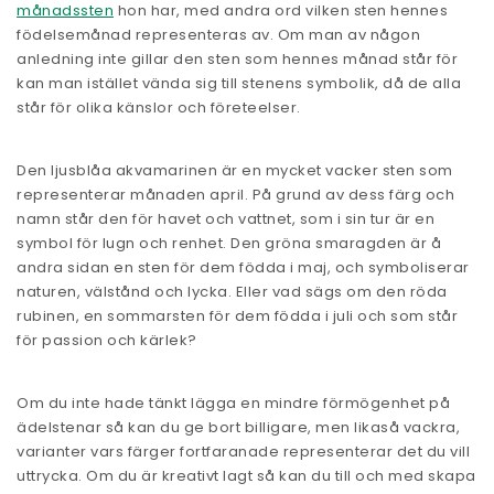
månadssten
hon har, med andra ord vilken sten hennes
födelsemånad representeras av. Om man av någon
anledning inte gillar den sten som hennes månad står för
kan man istället vända sig till stenens symbolik, då de alla
står för olika känslor och företeelser.
Den ljusblåa akvamarinen är en mycket vacker sten som
representerar månaden april. På grund av dess färg och
namn står den för havet och vattnet, som i sin tur är en
symbol för lugn och renhet. Den gröna smaragden är å
andra sidan en sten för dem födda i maj, och symboliserar
naturen, välstånd och lycka. Eller vad sägs om den röda
rubinen, en sommarsten för dem födda i juli och som står
för passion och kärlek?
Om du inte hade tänkt lägga en mindre förmögenhet på
ädelstenar så kan du ge bort billigare, men likaså vackra,
varianter vars färger fortfaranade representerar det du vill
uttrycka. Om du är kreativt lagt så kan du till och med skapa