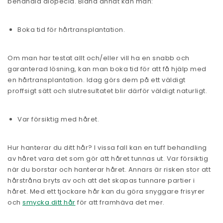
behandla alopecia. Bland annat kan man:
Boka tid för hårtransplantation.
Om man har testat allt och/eller vill ha en snabb och
garanterad lösning, kan man boka tid för att få hjälp med
en hårtransplantation. Idag görs dem på ett väldigt
proffsigt sätt och slutresultatet blir därför väldigt naturligt.
Var försiktig med håret.
Hur hanterar du ditt hår? I vissa fall kan en tuff behandling
av håret vara det som gör att håret tunnas ut. Var försiktig
när du borstar och hanterar håret. Annars är risken stor att
hårstråna bryts av och att det skapas tunnare partier i
håret. Med ett tjockare hår kan du göra snyggare frisyrer
och
smycka ditt hår
för att framhäva det mer.