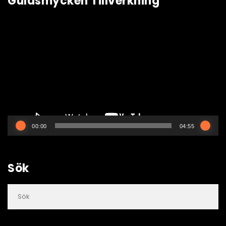
Guldsmycken Tillverkning
Videospelare
00:00
04:55
Sök