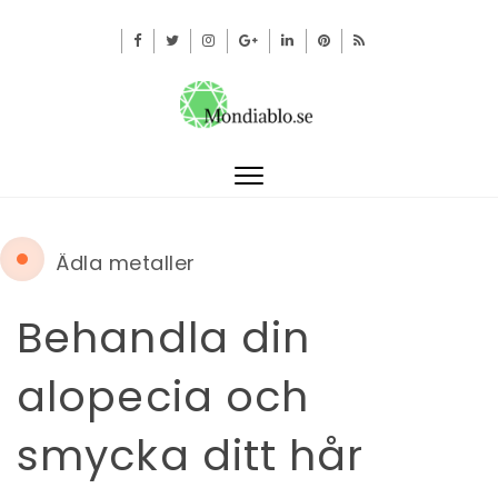
Toggle
navigation
Ädla metaller
Behandla din
alopecia och
smycka ditt hår