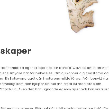
nskaper
ler kan förstärka egenskaper hos sin bärare. Oavsett om man tror
å vad ens smycke har för betydelse. Om du känner dig nedstämd oc
a. En Botswana agat går i naturens milda färger från benvitt via 
 samtidigt som den hjälper sin bärare att ta itu med problem.
ått och lila. Även den har lugnande egenskaper och kan vara b
a färger och nyanser. Eldagat går i rött medan zebraagat står för