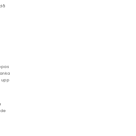
ndå
köpas
lanka
a upp
a
ade