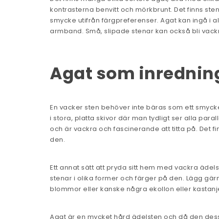
kontrasterna benvitt och mörkbrunt. Det finns ste
smycke utifrån färgpreferenser. Agat kan ingå i al
armband. Små, slipade stenar kan också bli vackra 
Agat som inrednin
En vacker sten behöver inte bäras som ett smyck
i stora, platta skivor där man tydligt ser alla par
och är vackra och fascinerande att titta på. Det fi
den.
Ett annat sätt att pryda sitt hem med vackra ädel
stenar i olika former och färger på den. Lägg gär
blommor eller kanske några ekollon eller kastanjer.
Agat är en mycket hård ädelsten och då den dessu