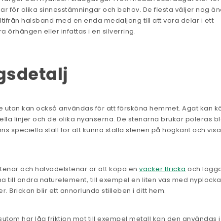
nar för olika sinnesstämningar och behov. De flesta väljer nog ä
ltifrån halsband med en enda medaljong till att vara delar i ett
örhängen eller infattas i en silverring.
gsdetalj
e utan kan också användas för att försköna hemmet. Agat kan 
allella linjer och de olika nyanserna. De stenarna brukar poleras b
nns speciella ställ för att kunna ställa stenen på högkant och vis
stenar och halvädelstenar är att köpa en
vacker Bricka
och lägg
na till andra naturelement, till exempel en liten vas med nyplock
 Brickan blir ett annorlunda stilleben i ditt hem.
tom har låg friktion mot till exempel metall kan den användas i