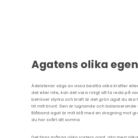
Agatens olika ege
Ädelstenar sägs av vissa besitta olika krafter el
det eller inte, kan det vara roligt att ta reda p
behöver styrka och kraft är det grön agat du ska h
till milt brunt. Den är lugnande och balanserande
Blåband agat är milt blå med en dragning mot gr
du har svårt att somna.
Det finns många olika sorters agat, alla med olik